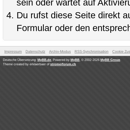
sein oder wartet auf Aktivier
Du rufst diese Seite direkt 
Formular oder den entsprec
Impressum
Datenschutz
Archiv-Modus
RSS-Synchronisation
Cookie Zus
Deutsche Übersetzung:
MyBB.de
, Powered by
MyBB
, © 2002-2026
MyBB Group
.
Theme created by erklaerbaer of
stromerforum.ch