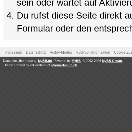
sein oder wartet auf Aktivier
Du rufst diese Seite direkt 
Formular oder den entsprec
Impressum
Datenschutz
Archiv-Modus
RSS-Synchronisation
Cookie Zus
Deutsche Übersetzung:
MyBB.de
, Powered by
MyBB
, © 2002-2026
MyBB Group
.
Theme created by erklaerbaer of
stromerforum.ch