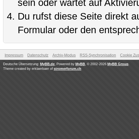
sein oder wartet auf Aktivier
Du rufst diese Seite direkt 
Formular oder den entsprec
Impressum
Datenschutz
Archiv-Modus
RSS-Synchronisation
Cookie Zus
Deutsche Übersetzung:
MyBB.de
, Powered by
MyBB
, © 2002-2026
MyBB Group
.
Theme created by erklaerbaer of
stromerforum.ch