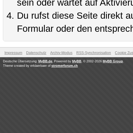
sein oder wartet auf Aktivier
Du rufst diese Seite direkt 
Formular oder den entsprec
Impressum
Datenschutz
Archiv-Modus
RSS-Synchronisation
Cookie Zus
Deutsche Übersetzung:
MyBB.de
, Powered by
MyBB
, © 2002-2026
MyBB Group
.
Theme created by erklaerbaer of
stromerforum.ch