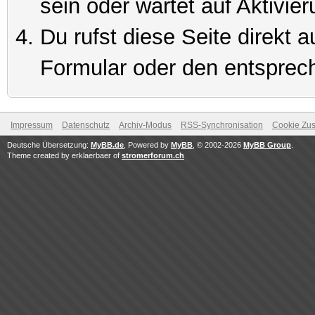
sein oder wartet auf Aktivier
Du rufst diese Seite direkt 
Formular oder den entsprec
Impressum
Datenschutz
Archiv-Modus
RSS-Synchronisation
Cookie Zus
Deutsche Übersetzung:
MyBB.de
, Powered by
MyBB
, © 2002-2026
MyBB Group
.
Theme created by erklaerbaer of
stromerforum.ch