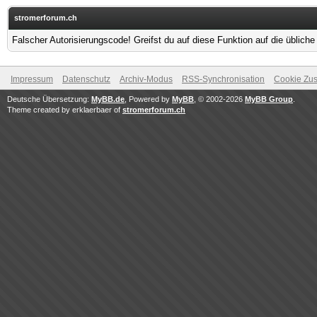
stromerforum.ch
Falscher Autorisierungscode! Greifst du auf diese Funktion auf die üblich
Impressum
Datenschutz
Archiv-Modus
RSS-Synchronisation
Cookie Zus
Deutsche Übersetzung:
MyBB.de
, Powered by
MyBB
, © 2002-2026
MyBB Group
.
Theme created by erklaerbaer of
stromerforum.ch