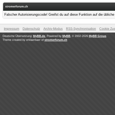
stromerforum.ch
Falscher Autorisierungscode! Greifst du auf diese Funktion auf die üblich
Impressum
Datenschutz
Archiv-Modus
RSS-Synchronisation
Cookie Zus
Deutsche Übersetzung:
MyBB.de
, Powered by
MyBB
, © 2002-2026
MyBB Group
.
Theme created by erklaerbaer of
stromerforum.ch