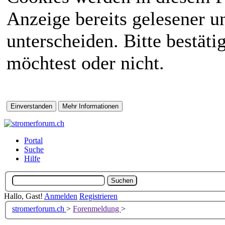
Anzeige bereits gelesener 
unterscheiden. Bitte bestät
möchtest oder nicht.
Portal
Suche
Hilfe
Hallo, Gast!
Anmelden
Registrieren
stromerforum.ch
>
Forenmeldung
>