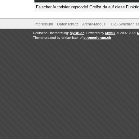
Falscher Autorisierungscode! Greifst du auf diese Funkti
Impressum
Datenschutz
Archiv-Modus
RSS-Synchronisa
Deutsche Übersetzung:
MyBB.de
, Powered by
MyBB
, © 2002-2026
Theme created by erklaerbaer of
stromerforum.ch