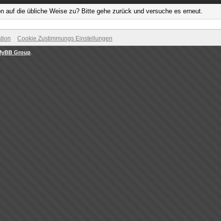
on auf die übliche Weise zu? Bitte gehe zurück und versuche es erneut.
tion
Cookie Zustimmungs Einstellungen
MyBB Group
.