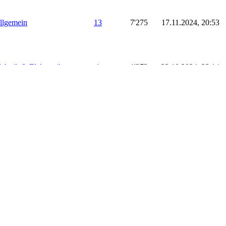
llgemein
13
7'275
17.11.2024, 20:53
lektrik & Elektronik
1
1'272
22.10.2024, 23:14
elotechnik
32
21'922
09.03.2024, 17:00
elotechnik
32
21'922
09.03.2024, 15:19
elotechnik
32
21'922
04.08.2023, 10:48