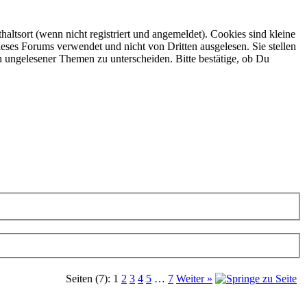
ltsort (wenn nicht registriert und angemeldet). Cookies sind kleine
eses Forums verwendet und nicht von Dritten ausgelesen. Sie stellen
h ungelesener Themen zu unterscheiden. Bitte bestätige, ob Du
Seiten (7):
1
2
3
4
5
…
7
Weiter »