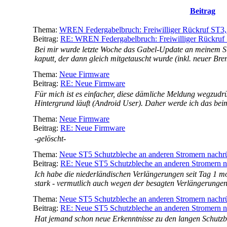
Beitrag
Thema:
WREN Federgabelbruch: Freiwilliger Rückruf ST3
Beitrag:
RE: WREN Federgabelbruch: Freiwilliger Rückruf 
Bei mir wurde letzte Woche das Gabel-Update an meinem S
kaputt, der dann gleich mitgetauscht wurde (inkl. neuer Bre
Thema:
Neue Firmware
Beitrag:
RE: Neue Firmware
Für mich ist es einfacher, diese dämliche Meldung wegzudrü
Hintergrund läuft (Android User). Daher werde ich das beim
Thema:
Neue Firmware
Beitrag:
RE: Neue Firmware
-gelöscht-
Thema:
Neue ST5 Schutzbleche an anderen Stromern nachr
Beitrag:
RE: Neue ST5 Schutzbleche an anderen Stromern na
Ich habe die niederländischen Verlängerungen seit Tag 1 mont
stark - vermutlich auch wegen der besagten Verlängerungen. 
Thema:
Neue ST5 Schutzbleche an anderen Stromern nachr
Beitrag:
RE: Neue ST5 Schutzbleche an anderen Stromern na
Hat jemand schon neue Erkenntnisse zu den langen Schutz