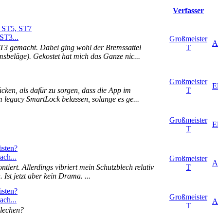
Verfasser
, ST5, ST7
ST3...
Großmeister
A
T3 gemacht. Dabei ging wohl der Bremssattel
T
msbeläge). Gekostet hat mich das Ganze nic...
Großmeister
E
cken, als dafür zu sorgen, dass die App im
T
 legacy SmartLock belassen, solange es ge...
Großmeister
E
T
üsten?
ch...
Großmeister
A
iert. Allerdings vibriert mein Schutzblech relativ
T
Ist jetzt aber kein Drama. ...
üsten?
Großmeister
ch...
A
T
blechen?