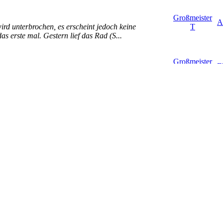
Großmeister
A
ird unterbrochen, es erscheint jedoch keine
T
s erste mal. Gestern lief das Rad (S...
Großmeister
E
eich für ein paar Sekunden drücken. Beim Unit 1
T
r Zeit angeblich etwas besser. Ich ...
Großmeister
V
teileaustausch" gefunden, wo drin steht, dass Reifen
T
rfüllen. Lenker fallen hi...
Großmeister
V
ehen im CoC auch nur die Dimensionen. Ich bin
T
elt und möchte natürlich keine Prob...
Großmeister
V
T
 sein zu müssen.