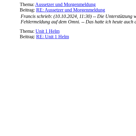
Thema:
Aussetzer und Morgenmeldung
Beitrag:
RE: Aussetzer und Morgenmeldung
Francis schrieb: (10.10.2024, 11:30) -- Die Unterstützung w
Fehlermeldung auf dem Omni. -- Das hatte ich heute auch da
Thema:
Unit 1 Helm
Beitrag:
RE: Unit 1 Helm
Machs mit der Fernbedienung. Einfach beide Buttons zeitgl
Aura Helm ist der Knopf recht schwergängig. Das wird mir de
Thema:
Lenker höher stellen
Beitrag:
RE: Lenker höher stellen
Ja, es ist wohl so. Ich habe ein PDF "Leitfaden für den Bau
wohl getauscht werden dürfen, wenn sie bestimmte Kriterien e
Thema:
Lenker höher stellen
Beitrag:
RE: Lenker höher stellen
Müsste es bei den Reifen nicht dann das selbe sein? Da st
gerade etwas ratlos, denn ich habe auch den Lenker gewechs
Thema:
Lenker höher stellen
Beitrag:
RE: Lenker höher stellen
OMG, spannende Story. Aber auch doof, so lange ohne Rad
Thema:
Lenker höher stellen