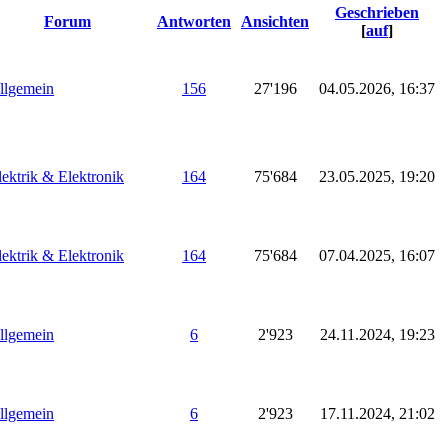
Geschrieben
Forum
Antworten
Ansichten
[
auf
]
llgemein
156
27'196
04.05.2026, 16:37
lektrik & Elektronik
164
75'684
23.05.2025, 19:20
lektrik & Elektronik
164
75'684
07.04.2025, 16:07
llgemein
6
2'923
24.11.2024, 19:23
llgemein
6
2'923
17.11.2024, 21:02