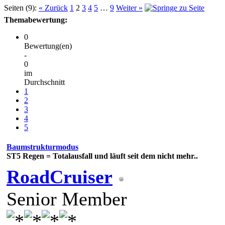
Seiten (9):
« Zurück
1
2
3
4
5
…
9
Weiter »
Themabewertung:
0
Bewertung(en)
-
0
im
Durchschnitt
1
2
3
4
5
Baumstrukturmodus
ST5
Regen = Totalausfall und läuft seit dem nicht mehr..
RoadCruiser
Senior Member