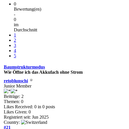
0
Bewertung(en)
-
0
im
Durchschnitt
1
2
3
4
5
Baumstrukturmodus
Wie Öffne ich das Akkufach ohne Strom
retoblunschi
Junior Member
Beiträge: 2
Themen: 0
Likes Received:
0
in 0 posts
Likes Given: 0
Registriert seit: Jun 2025
Country:
#21