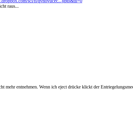
.dropbox.com/scl/fi/qvnovucec...jlbto&dl=0
ht raus...
icht mehr entnehmen. Wenn ich eject drücke klickt der Entriegelungsme