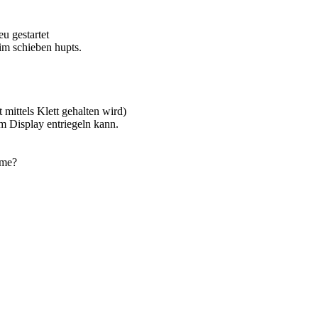
u gestartet
eim schieben hupts.
t mittels Klett gehalten wird)
im Display entriegeln kann.
mme?