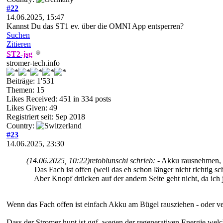
#22
14.06.2025, 15:47
Kannst Du das ST1 ev. über die OMNI App entsperren?
Suchen
Zitieren
ST2-jsg
stromer-tech.info
Beiträge: 1'531
Themen: 15
Likes Received:
451
in 334 posts
Likes Given: 49
Registriert seit: Sep 2018
Country:
#23
14.06.2025, 23:30
(14.06.2025, 10:22)
retoblunschi schrieb:
- Akku rausnehmen, w
Das Fach ist offen (weil das eh schon länger nicht richtig schl
Aber Knopf drücken auf der andern Seite geht nicht, da ich j
Wenn das Fach offen ist einfach Akku am Bügel rausziehen - oder ve
Dass der Stromer hupt ist ggf. wegen der regenerativen Energie we