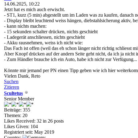
14.06.2025, 10:22
Jetzt hat es mich auch erwischt.
- ST1, kurz (5 min) abgestellt um im Laden was zu kaufen, danach ne
- Display bleibt leuchtend weiss hängen, diebstahlsicherung aktiv, b
- kann nichts machen:
- 15 sekunden schalter drücken, nichts geschieht
- Ladegerät anschliessen, nichts geschieht
- Akku rausnehmen, weiss ich nicht wie:
Das Fach ist offen (weil das eh schon länger nicht richtig schliesst mi
Aber Knopf drücken auf der andern Seite geht nicht, da ich ja nicht 
- Zum Händler brauche ich ein Auto, habe ich nicht zur Verfügung...
Könnte mir jemand per PN einen Tipp geben wie ich hier weiterko
Vielen Dank, Reto
Suchen
Zitieren
Scultetus
Senior Member
Beiträge: 355
Themen: 20
Likes Received:
32
in 26 posts
Likes Given: 104
Registriert seit: May 2019
Country: