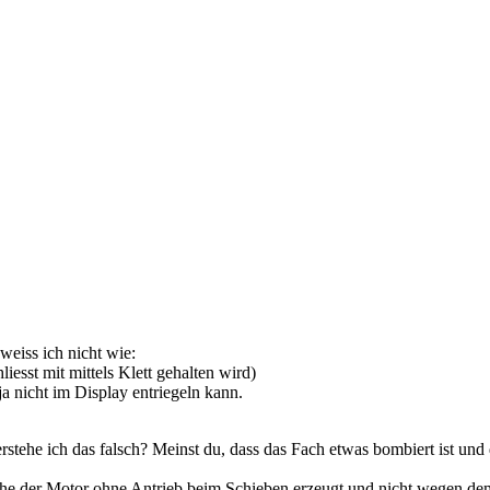
eiss ich nicht wie:
iesst mit mittels Klett gehalten wird)
a nicht im Display entriegeln kann.
rstehe ich das falsch? Meinst du, dass das Fach etwas bombiert ist u
lche der Motor ohne Antrieb beim Schieben erzeugt und nicht wegen d