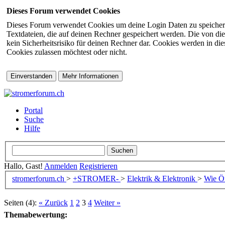
Dieses Forum verwendet Cookies
Dieses Forum verwendet Cookies um deine Login Daten zu speichern (s
Textdateien, die auf deinen Rechner gespeichert werden. Die von di
kein Sicherheitsrisiko für deinen Rechner dar. Cookies werden in d
Cookies zulassen möchtest oder nicht.
Portal
Suche
Hilfe
Hallo, Gast!
Anmelden
Registrieren
stromerforum.ch
>
+STROMER-
>
Elektrik & Elektronik
>
Wie Ö
Seiten (4):
« Zurück
1
2
3
4
Weiter »
Themabewertung: