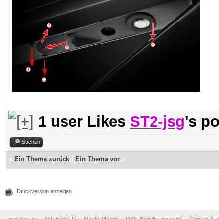
1 user Likes
ST2-jsg
's po
Suchen
«
Ein Thema zurück
|
Ein Thema vor
»
Druckversion anzeigen