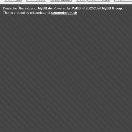
Impressum
Datenschutz
Archiv-Modus
RSS-Synchronisation
Cookie Zus
Deutsche Übersetzung:
MyBB.de
, Powered by
MyBB
, © 2002-2026
MyBB Group
.
Theme created by erklaerbaer of
stromerforum.ch