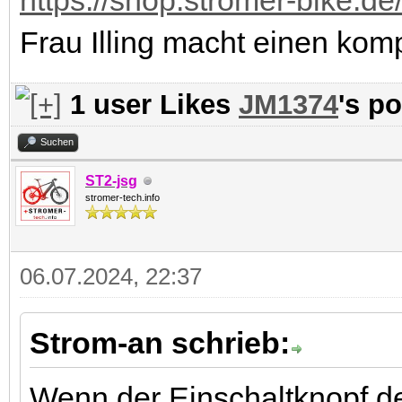
https://shop.stromer-bike.de
Frau Illing macht einen kom
1 user Likes
JM1374
's po
Suchen
ST2-jsg
stromer-tech.info
06.07.2024, 22:37
Strom-an schrieb:
Wenn der Einschaltknopf 