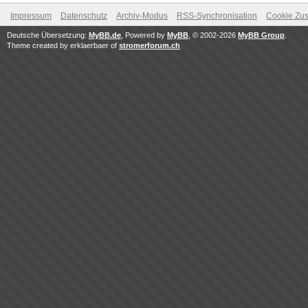
Impressum
Datenschutz
Archiv-Modus
RSS-Synchronisation
Cookie Zus
Deutsche Übersetzung:
MyBB.de
, Powered by
MyBB
, © 2002-2026
MyBB Group
.
Theme created by erklaerbaer of
stromerforum.ch