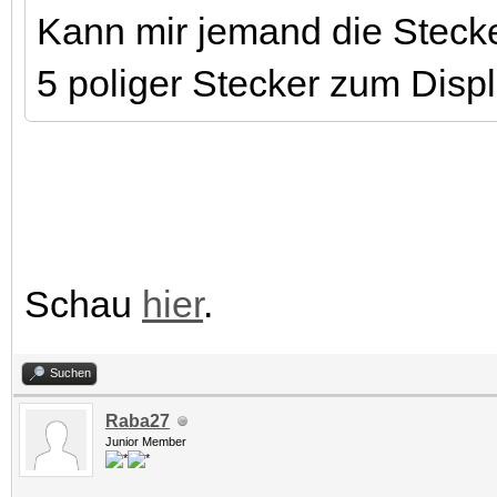
Kann mir jemand die Steck
5 poliger Stecker zum Dis
Schau
hier
.
Suchen
Raba27
Junior Member