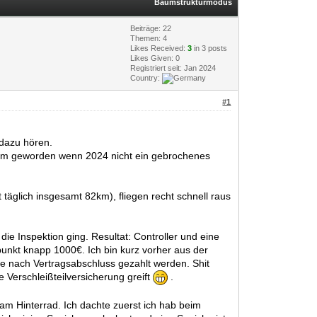
Baumstrukturmodus
Beiträge: 22
Themen: 4
Likes Received:
3
in 3 posts
Likes Given: 0
Registriert seit: Jan 2024
Country:
#1
 dazu hören.
r Km geworden wenn 2024 nicht ein gebrochenes
 täglich insgesamt 82km), fliegen recht schnell raus
e Inspektion ging. Resultat: Controller und eine
punkt knapp 1000€. Ich bin kurz vorher aus der
e nach Vertragsabschluss gezahlt werden. Shit
 Verschleißteilversicherung greift
.
am Hinterrad. Ich dachte zuerst ich hab beim