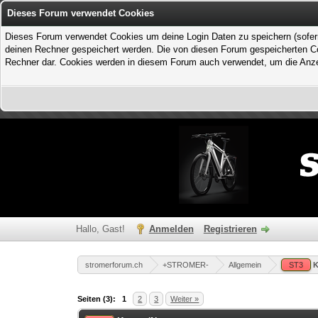
Dieses Forum verwendet Cookies
Dieses Forum verwendet Cookies um deine Login Daten zu speichern (sofern Du
deinen Rechner gespeichert werden. Die von diesen Forum gespeicherten Coo
Rechner dar. Cookies werden in diesem Forum auch verwendet, um die Anzei
Hallo, Gast!
Anmelden
Registrieren
stromerforum.ch
+STROMER-
Allgemein
ST3
K
0 Bewertung(en) - 0 im Durchschnitt
1
2
3
4
5
Seiten (3):
1
2
3
Weiter »