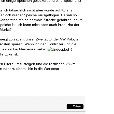
ch einige Speichen gelockert und eine Speiche ist
 ich tatsächlich nicht aber wurde auf Kulanz
chlagloch wieder Speiche rausgeflogen. Es sah so
, Donnerstag meine normale Strecke gefahren, heute
eiche ist, ich kann mich aber auch irren. Hat der
h Murks?
eigt zu sagen, unser Zweitauto, der VW Polo, ist
Kosten sparen. Wenn ich den Controller und die
nspektion bei Mercedes selbst
).
ie Ecke ist.
nen Eltern umzusteigen und die restlichen 28 km
 nahezu überall hin in die Werkstatt.
Zitieren