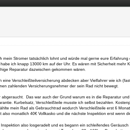
h mein Stromer tatsächlich lohnt und würde mal gerne eure Erfahrung
t habe ich knapp 13000 km auf der Uhr. Es wären mit Sicherheit meh
öchige Reparatur dazwischen gekommen wären.
eine Verschleißteilversicherung abdecken aber Vielfahrer wie ich (fast
inen zahlenden Versicherungsnehmer der sein Rad nicht bewegt.
r abgeraucht. Das war auch der Grund warum es in die Reparatur und di
antie. Kurbelsatz, Verschleißteile musste ich selbst bezahlen. Kosten
ählte mein Rad als Gebrauchtrad wodurch Verschleißteile erst 6 Monat
 also monatlich 40€ Vollkasko und die nächste Inspektion erst wenn die
Inspektion also losgeradelt und es begann ein schleifendes Geräusch 