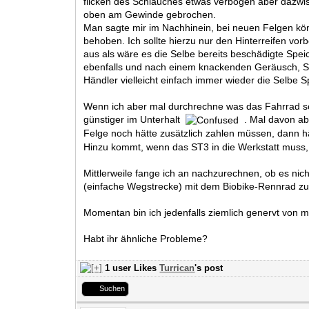
flicken des Schlauches etwas verbogen aber dazwis
oben am Gewinde gebrochen.
Man sagte mir im Nachhinein, bei neuen Felgen kön
behoben. Ich sollte hierzu nur den Hinterreifen vo
aus als wäre es die Selbe bereits beschädigte Spe
ebenfalls und nach einem knackenden Geräusch, Spei
Händler vielleicht einfach immer wieder die Selbe 
Wenn ich aber mal durchrechne was das Fahrrad so 
günstiger im Unterhalt
. Mal davon abg
Felge noch hätte zusätzlich zahlen müssen, dann hä
Hinzu kommt, wenn das ST3 in die Werkstatt muss, h
Mittlerweile fange ich an nachzurechnen, ob es nic
(einfache Wegstrecke) mit dem Biobike-Rennrad zu 
Momentan bin ich jedenfalls ziemlich genervt von
Habt ihr ähnliche Probleme?
1 user Likes
Turrican
's post
Suchen