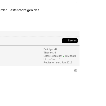
werden Lastenradfelgen des
Zitieren
Beiträge: 42
Themen: 8
Likes Received:
9
in 5 posts
Likes Given: 0
Registriert seit: Jun 2018
#6