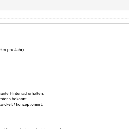
!
00km pro Jahr)
ante Hinterrad erhalten.
estens bekannt.
ickelt / konzeptioniert.