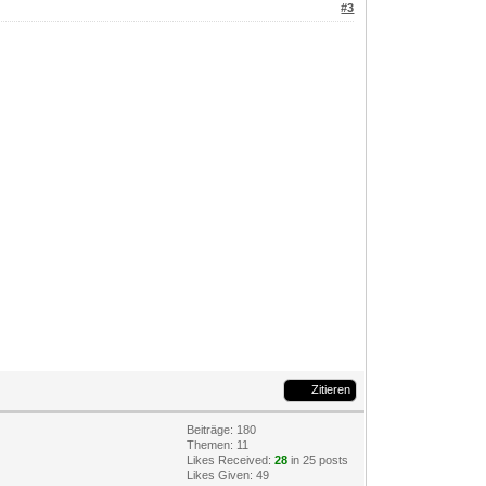
#3
Zitieren
Beiträge: 180
Themen: 11
Likes Received:
28
in 25 posts
Likes Given: 49