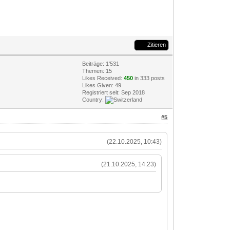
Zitieren
Beiträge: 1'531
Themen: 15
Likes Received:
450
in 333 posts
Likes Given: 49
Registriert seit: Sep 2018
Country:
#5
(22.10.2025, 10:43)
(21.10.2025, 14:23)