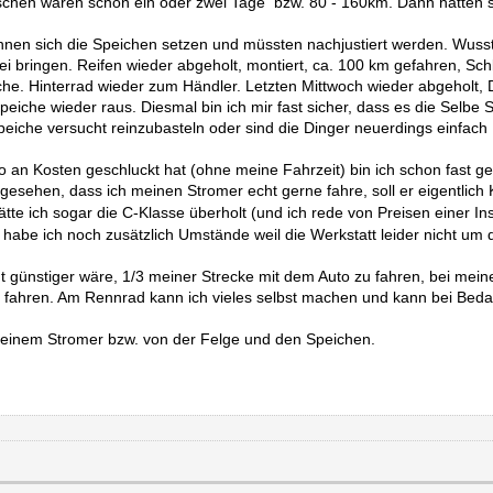
chen waren schon ein oder zwei Tage bzw. 80 - 160km. Dann hatten si
nen sich die Speichen setzen und müssten nachjustiert werden. Wusste
rbei bringen. Reifen wieder abgeholt, montiert, ca. 100 km gefahren, S
iche. Hinterrad wieder zum Händler. Letzten Mittwoch wieder abgeholt
che wieder raus. Diesmal bin ich mir fast sicher, dass es die Selbe Sp
Speiche versucht reinzubasteln oder sind die Dinger neuerdings einfac
an Kosten geschluckt hat (ohne meine Fahrzeit) bin ich schon fast gen
esehen, dass ich meinen Stromer echt gerne fahre, soll er eigentlich 
tte ich sogar die C-Klasse überholt (und ich rede von Preisen einer I
abe ich noch zusätzlich Umstände weil die Werkstatt leider nicht um d
ht günstiger wäre, 1/3 meiner Strecke mit dem Auto zu fahren, bei mei
fahren. Am Rennrad kann ich vieles selbst machen und kann bei Bedarf
 meinem Stromer bzw. von der Felge und den Speichen.