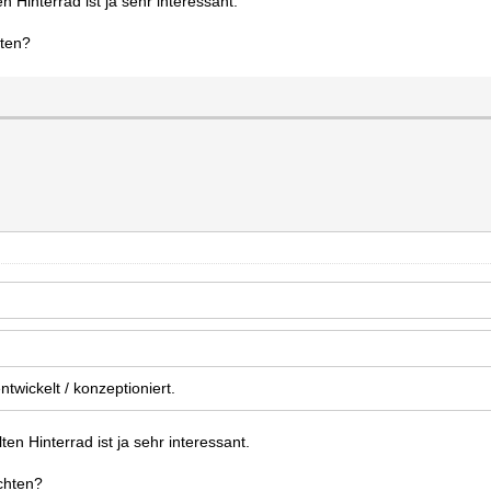
n Hinterrad ist ja sehr interessant.
hten?
twickelt / konzeptioniert.
en Hinterrad ist ja sehr interessant.
ichten?