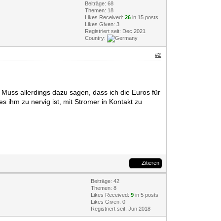
Beiträge: 68
Themen: 18
Likes Received:
26
in 15 posts
Likes Given: 3
Registriert seit: Dec 2021
Country:
#2
Muss allerdings dazu sagen, dass ich die Euros für
es ihm zu nervig ist, mit Stromer in Kontakt zu
Zitieren
Beiträge: 42
Themen: 8
Likes Received:
9
in 5 posts
Likes Given: 0
Registriert seit: Jun 2018