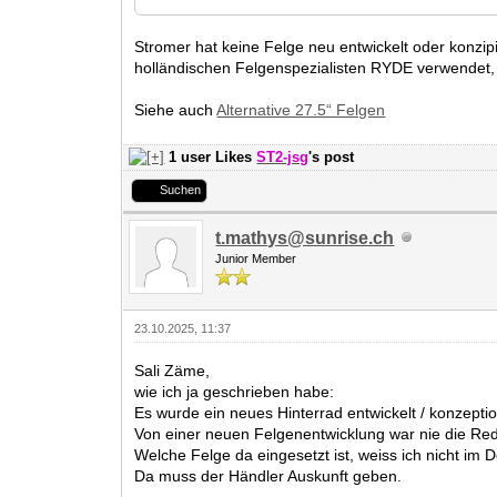
Stromer hat keine Felge neu entwickelt oder konzi
holländischen Felgenspezialisten RYDE verwendet,
Siehe auch
Alternative 27.5“ Felgen
1 user Likes
ST2-jsg
's post
Suchen
t.mathys@sunrise.ch
Junior Member
23.10.2025, 11:37
Sali Zäme,
wie ich ja geschrieben habe:
Es wurde ein neues Hinterrad entwickelt / konzeptio
Von einer neuen Felgenentwicklung war nie die Re
Welche Felge da eingesetzt ist, weiss ich nicht im De
Da muss der Händler Auskunft geben.