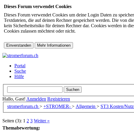
Dieses Forum verwendet Cookies
Dieses Forum verwendet Cookies um deine Login Daten zu speichern (s
Textdateien, die auf deinen Rechner gespeichert werden. Die von di
kein Sicherheitsrisiko für deinen Rechner dar. Cookies werden in d
Cookies zulassen möchtest oder nicht.
Portal
Suche
Hilfe
Hallo, Gast!
Anmelden
Registrieren
stromerforum.ch
>
+STROMER-
>
Allgemein
>
ST3
Kosten/Nut
Seiten (3):
1
2
3
Weiter »
Themabewertung: