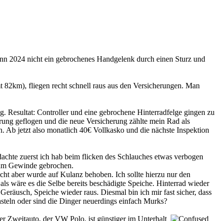
nn 2024 nicht ein gebrochenes Handgelenk durch einen Sturz und
mt 82km), fliegen recht schnell raus aus den Versicherungen. Man
. Resultat: Controller und eine gebrochene Hinterradfelge gingen zu
erung geflogen und die neue Versicherung zählte mein Rad als
. Ab jetzt also monatlich 40€ Vollkasko und die nächste Inspektion
dachte zuerst ich hab beim flicken des Schlauches etwas verbogen
n am Gewinde gebrochen.
cht aber wurde auf Kulanz behoben. Ich sollte hierzu nur den
als wäre es die Selbe bereits beschädigte Speiche. Hinterrad wieder
räusch, Speiche wieder raus. Diesmal bin ich mir fast sicher, dass
basteln oder sind die Dinger neuerdings einfach Murks?
ser Zweitauto, der VW Polo, ist günstiger im Unterhalt