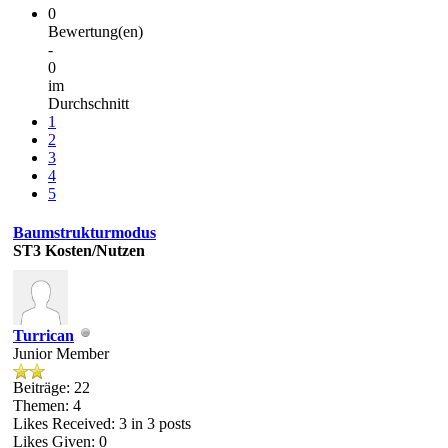
0
Bewertung(en)
-
0
im
Durchschnitt
1
2
3
4
5
Baumstrukturmodus
ST3
Kosten/Nutzen
Turrican
Junior Member
Beiträge: 22
Themen: 4
Likes Received:
3
in 3 posts
Likes Given: 0