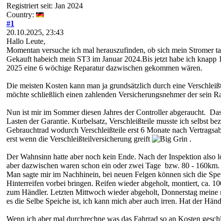
Registriert seit: Jan 2024
Country:
#1
20.10.2025, 23:43
Hallo Leute,
Momentan versuche ich mal herauszufinden, ob sich mein Stromer ta
Gekauft habeich mein ST3 im Januar 2024.Bis jetzt habe ich knapp
2025 eine 6 wöchige Reparatur dazwischen gekommen wären.
Die meisten Kosten kann man ja grundsätzlich durch eine Verschleißt
möchte schließlich einen zahlenden Versicherungsnehmer der sein R
Nun ist mir im Sommer diesen Jahres der Controller abgeraucht. Das
Lasten der Garantie. Kurbelsatz, Verschleißteile musste ich selbst 
Gebrauchtrad wodurch Verschleißteile erst 6 Monate nach Vertragsabs
erst wenn die Verschleißteilversicherung greift
.
Der Wahnsinn hatte aber noch kein Ende. Nach der Inspektion also l
aber dazwischen waren schon ein oder zwei Tage bzw. 80 - 160km. 
Man sagte mir im Nachhinein, bei neuen Felgen können sich die Speic
Hinterreifen vorbei bringen. Reifen wieder abgeholt, montiert, ca. 1
zum Händler. Letzten Mittwoch wieder abgeholt, Donnerstag meine no
es die Selbe Speiche ist, ich kann mich aber auch irren. Hat der Hän
Wenn ich aber mal durchrechne was das Fahrrad so an Kosten geschlu