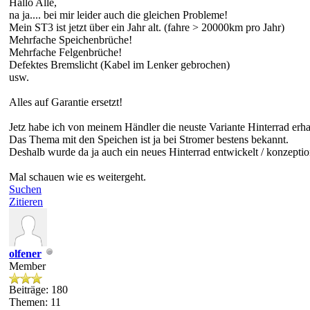
Hallo Alle,
na ja.... bei mir leider auch die gleichen Probleme!
Mein ST3 ist jetzt über ein Jahr alt. (fahre > 20000km pro Jahr)
Mehrfache Speichenbrüche!
Mehrfache Felgenbrüche!
Defektes Bremslicht (Kabel im Lenker gebrochen)
usw.
Alles auf Garantie ersetzt!
Jetz habe ich von meinem Händler die neuste Variante Hinterrad erha
Das Thema mit den Speichen ist ja bei Stromer bestens bekannt.
Deshalb wurde da ja auch ein neues Hinterrad entwickelt / konzeption
Mal schauen wie es weitergeht.
Suchen
Zitieren
olfener
Member
Beiträge: 180
Themen: 11