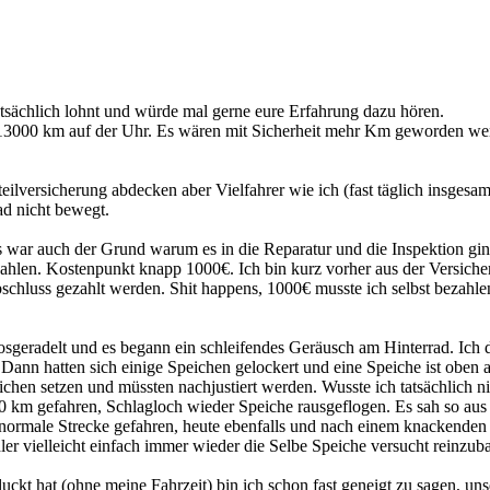
tsächlich lohnt und würde mal gerne eure Erfahrung dazu hören.
 13000 km auf der Uhr. Es wären mit Sicherheit mehr Km geworden we
eilversicherung abdecken aber Vielfahrer wie ich (fast täglich insgesa
ad nicht bewegt.
 war auch der Grund warum es in die Reparatur und die Inspektion ging
bezahlen. Kostenpunkt knapp 1000€. Ich bin kurz vorher aus der Versich
chluss gezahlt werden. Shit happens, 1000€ musste ich selbst bezahlen
osgeradelt und es begann ein schleifendes Geräusch am Hinterrad. Ich 
Dann hatten sich einige Speichen gelockert und eine Speiche ist obe
hen setzen und müssten nachjustiert werden. Wusste ich tatsächlich ni
00 km gefahren, Schlagloch wieder Speiche rausgeflogen. Es sah so aus 
rmale Strecke gefahren, heute ebenfalls und nach einem knackenden Ge
dler vielleicht einfach immer wieder die Selbe Speiche versucht reinzu
ckt hat (ohne meine Fahrzeit) bin ich schon fast geneigt zu sagen, un