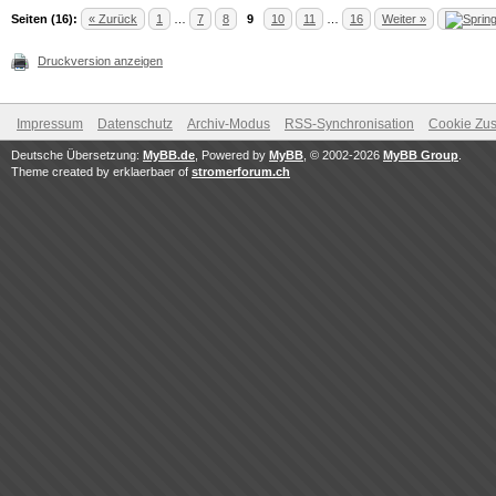
Seiten (16):
« Zurück
1
…
7
8
9
10
11
…
16
Weiter »
Druckversion anzeigen
Impressum
Datenschutz
Archiv-Modus
RSS-Synchronisation
Cookie Zus
Deutsche Übersetzung:
MyBB.de
, Powered by
MyBB
, © 2002-2026
MyBB Group
.
Theme created by erklaerbaer of
stromerforum.ch