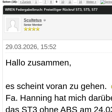
 im Durchschnitt
Seiten (16):
« Zurück
1
…
7
8
9
10
11
…
16
Weiter »
WREN Federgabelbruch: Freiwilliger Rückruf ST3, ST5, ST7
Scultetus
Senior Member
29.03.2026, 15:52
Hallo zusammen,
es scheint voran zu gehen.
Fa. Hanning hat mich darüber
das ST3 ohne ABS am 24.03.