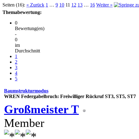
Seiten (16):
« Zurück
1
…
9
10
11
12
13
…
16
Weiter »
Themabewertung:
0
Bewertung(en)
-
0
im
Durchschnitt
1
2
3
4
5
Baumstrukturmodus
WREN Federgabelbruch: Freiwilliger Rückruf ST3, ST5, ST7
Großmeister T
Member