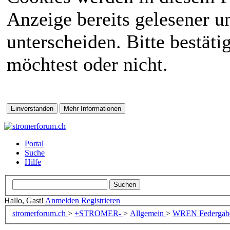
Anzeige bereits gelesener 
unterscheiden. Bitte bestät
möchtest oder nicht.
Portal
Suche
Hilfe
Hallo, Gast!
Anmelden
Registrieren
stromerforum.ch
>
+STROMER-
>
Allgemein
>
WREN Federgabel