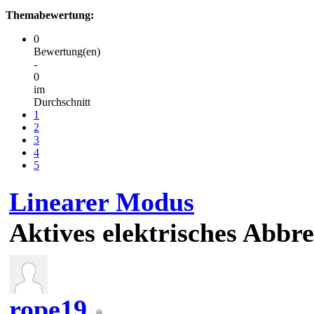
Themabewertung:
0
Bewertung(en)
-
0
im
Durchschnitt
1
2
3
4
5
Linearer Modus
Aktives elektrisches Abbr
rope19