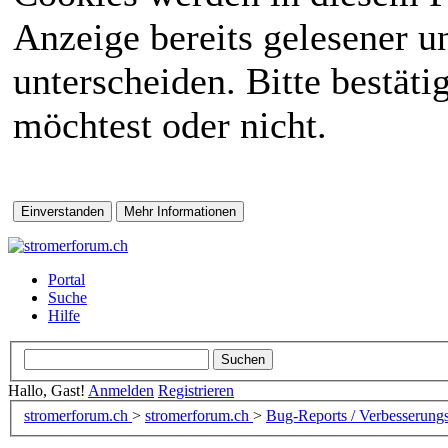
Anzeige bereits gelesener 
unterscheiden. Bitte bestät
möchtest oder nicht.
Portal
Suche
Hilfe
Hallo, Gast!
Anmelden
Registrieren
stromerforum.ch
>
stromerforum.ch
>
Bug-Reports / Verbesserung