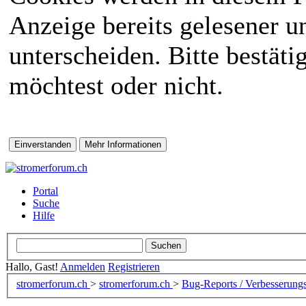
Anzeige bereits gelesener 
unterscheiden. Bitte bestät
möchtest oder nicht.
Portal
Suche
Hilfe
Hallo, Gast!
Anmelden
Registrieren
stromerforum.ch
>
stromerforum.ch
>
Bug-Reports / Verbesserung