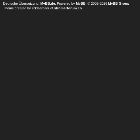
Deutsche Übersetzung:
MyBB.de
, Powered by
MyBB
, © 2002-2026
MyBB Group
.
Theme created by erklaerbaer of
stromerforum.ch