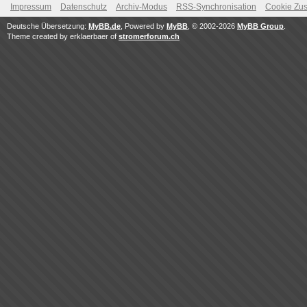
Impressum
Datenschutz
Archiv-Modus
RSS-Synchronisation
Cookie Zus
Deutsche Übersetzung:
MyBB.de
, Powered by
MyBB
, © 2002-2026
MyBB Group
.
Theme created by erklaerbaer of
stromerforum.ch