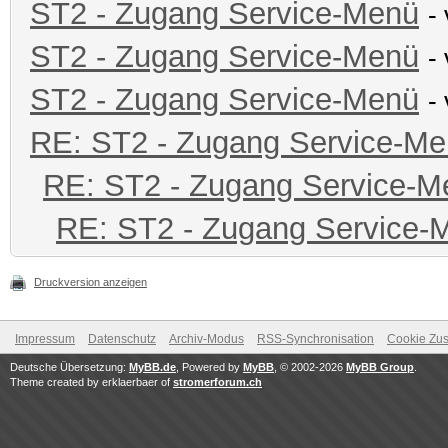
ST2 - Zugang Service-Menü
-
ST2 - Zugang Service-Menü
-
ST2 - Zugang Service-Menü
-
RE: ST2 - Zugang Service-M
RE: ST2 - Zugang Service-M
RE: ST2 - Zugang Service-
Druckversion anzeigen
Impressum
Datenschutz
Archiv-Modus
RSS-Synchronisation
Cookie Zus
Deutsche Übersetzung:
MyBB.de
, Powered by
MyBB
, © 2002-2026
MyBB Group
.
Theme created by erklaerbaer of
stromerforum.ch