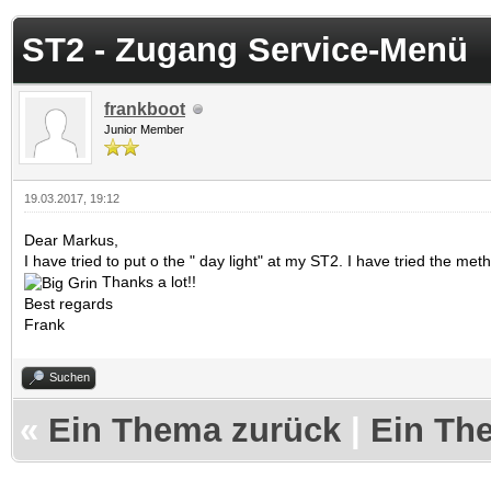
 im Durchschnitt
ST2 - Zugang Service-Menü
frankboot
Junior Member
19.03.2017, 19:12
Dear Markus,
I have tried to put o the " day light" at my ST2. I have tried the me
Thanks a lot!!
Best regards
Frank
Suchen
«
Ein Thema zurück
|
Ein Th