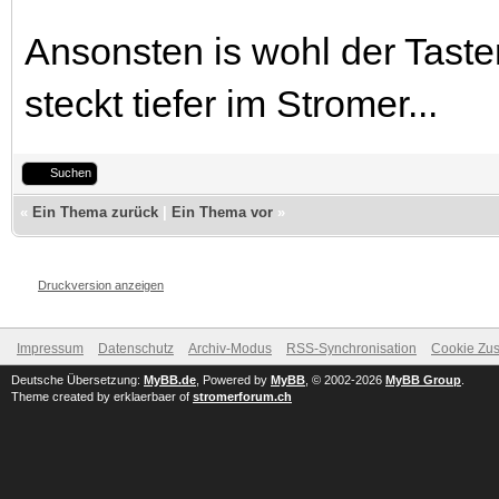
Ansonsten is wohl der Taste
steckt tiefer im Stromer...
Suchen
«
Ein Thema zurück
|
Ein Thema vor
»
Druckversion anzeigen
Impressum
Datenschutz
Archiv-Modus
RSS-Synchronisation
Cookie Zus
Deutsche Übersetzung:
MyBB.de
, Powered by
MyBB
, © 2002-2026
MyBB Group
.
Theme created by erklaerbaer of
stromerforum.ch