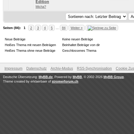
0 Bewertung(en) - 0 von 5 durchschnittlich
1
2
3
4
5
Edition
Micha?
Seiten (84):
1
2
3
4
5
…
84
Weiter »
Neue Beiträge
Keine neuen Beiträge
Heißes Thema mit neuen Beiträgen
Beinhaltet Beiträge von dir
Heißes Thema ohne neue Beiträge
Geschlossenes Thema
Impressum
Datenschutz
Archiv-Modus
RSS-Synchronisation
Cookie Zus
Deutsche Übersetzung:
MyBB.de
, Powered by
MyBB
, © 2002-2026
MyBB Group
.
Theme created by erklaerbaer of
stromerforum.ch