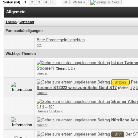
Seiten (84):
1
2
3
4
5
…
84
Weiter »
Allgemein
Thema
/
Verfasser
Forenankündigungen
Bitte Forenregeln beachten
ere
Wichtige Themen
Ist der Twinn
0 Bewertung(en) - 0 von 5 durchschnittlich
1
2
3
4
5
Stromer?
(Seiten:
1
2
)
bluecat
Pre
ST2022
1 Bewertung(en) - 1 von 5 durchschnittlich
1
2
3
4
5
Stromer ST2022 wird zum Solid Gold ST7
(Seiten:
1
2
3
bluecat
Stromer Alter
3 Bewertung(en) - 4 von 5 durchschnittlich
1
2
3
4
5
2
3
4
...
50
)
Hannes Buskovic
Nützliche Adr
0 Bewertung(en) - 0 von 5 durchschnittlich
1
2
3
4
5
bluecat
Der ST
ST7